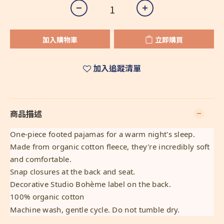
加入購物車
立即購買
加入追蹤清單
商品描述
One-piece footed pajamas for a warm night's sleep.
Made from organic cotton fleece, they're incredibly soft
and comfortable.
Snap closures at the back and seat.
Decorative Studio Bohème label on the back.
100% organic cotton
Machine wash, gentle cycle. Do not tumble dry.