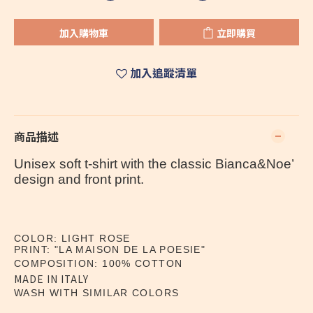
加入購物車
立即購買
加入追蹤清單
商品描述
Unisex soft t-shirt with the classic Bianca&Noe’
design and front print.
COLOR: LIGHT ROSE
PRINT: "LA MAISON DE LA POESIE"
COMPOSITION: 100% COTTON
MADE IN ITALY
WASH WITH SIMILAR COLORS