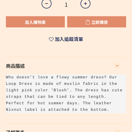
加入購物車
立即購買
加入追蹤清單
商品描述
Who doesn’t love a flowy summer dress? Our
Loop Dress is made of muslin fabric in the
light pink color ‘Blush’. The dress has cute
straps that can be tied to any length.
Perfect for hot summer days. The leather
Nixnut label is attached to the bottom.