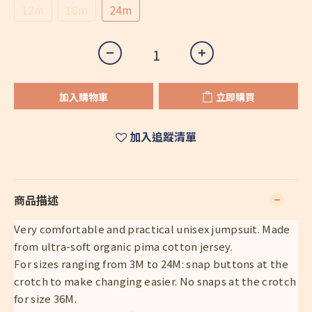
12m
18m
24m
加入購物車
立即購買
加入追蹤清單
商品描述
Very comfortable and practical unisex jumpsuit. Made
from ultra-soft organic pima cotton jersey.
For sizes ranging from 3M to 24M: snap buttons at the
crotch to make changing easier. No snaps at the crotch
for size 36M.